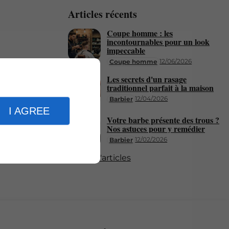
Articles récents
Coupe homme : les
incontournables pour un look
impeccable
12/06/2026
Coupe homme
Les secrets d'un rasage
traditionnel parfait à la maison
12/04/2026
Barbier
I AGREE
Votre barbe présente des trous ?
Nos astuces pour y remédier
12/02/2026
Barbier
Plus d'articles