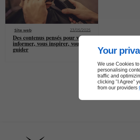
23/05/2025
Site web
Des contenus pensés pour vous
informer, vous inspirer, vous
Your priva
guider
We use Cookies to
personalising conte
traffic and optimizi
clicking "I Agree" 
from our providers