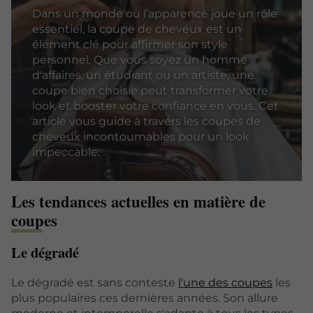
Dans un monde où l’apparence joue un rôle
essentiel, la coupe de cheveux est un
élément clé pour affirmer son style
personnel. Que vous soyez un homme
d'affaires, un étudiant ou un artiste, une
coupe bien choisie peut transformer votre
look et booster votre confiance en vous. Cet
article vous guide à travers les coupes de
cheveux incontournables pour un look
impeccable.
Les tendances actuelles en matière de
coupes
Le dégradé
Le dégradé est sans conteste
l'une des coupes
les
plus populaires ces dernières années. Son allure