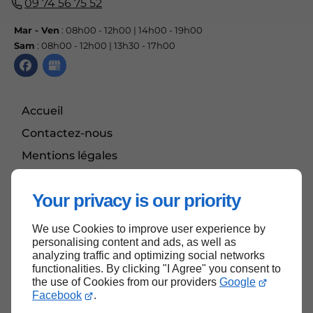
09 74 56 75 52
Mar - Ven
: 08h00 - 12h00 | 14h00 - 19h00
Sam
: 08h00 - 12h00 | 13h30 - 17h00
Accueil
Contactez-nous
Mentions légales
Plan du site
Your privacy is our priority
We use Cookies to improve user experience by
Haut de page
personalising content and ads, as well as
analyzing traffic and optimizing social networks
functionalities. By clicking "I Agree" you consent to
the use of Cookies from our providers
Google
Facebook
.