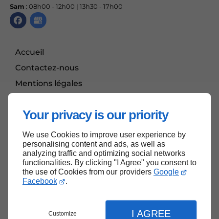
Sam
: 08h00 - 12h00 | 13h30 - 17h00
Accueil
Contactez-nous
Mentions légales
Plan du site
Your privacy is our priority
We use Cookies to improve user experience by
Haut de page
personalising content and ads, as well as
analyzing traffic and optimizing social networks
functionalities. By clicking "I Agree" you consent to
the use of Cookies from our providers
Google
Facebook
.
I AGREE
Customize