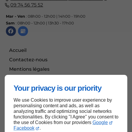
09 74 56 75 52
Mar - Ven
: 08h00 - 12h00 | 14h00 - 19h00
Sam
: 08h00 - 12h00 | 13h30 - 17h00
Accueil
Contactez-nous
Mentions légales
Plan du site
Your privacy is our priority
We use Cookies to improve user experience by
Haut de page
personalising content and ads, as well as
analyzing traffic and optimizing social networks
functionalities. By clicking "I Agree" you consent to
the use of Cookies from our providers
Google
Facebook
.