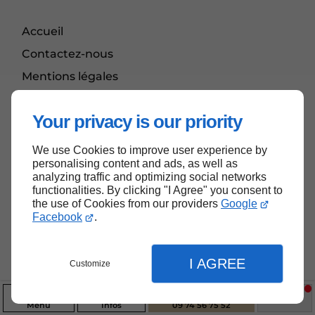
Accueil
Contactez-nous
Mentions légales
Plan du site
Your privacy is our priority
We use Cookies to improve user experience by
Haut de page
personalising content and ads, as well as
analyzing traffic and optimizing social networks
functionalities. By clicking "I Agree" you consent to
the use of Cookies from our providers
Google
Facebook
.
I AGREE
Customize
Menu
Infos
09 74 56 75 52